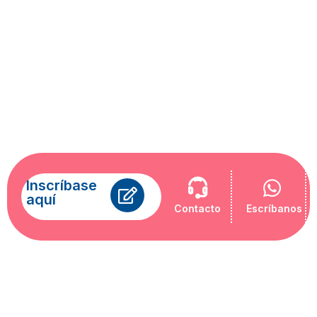
de datos y talento
humano, entre otros.
Con esta oferta
formativa,
acompañamos a las
organizaciones en su
camino hacia la
innovación, la
competitividad y la
sostenibilidad.
Inscríbase
aquí
Contacto
Escríbanos