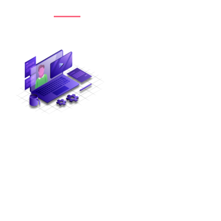
Catálogo Asobancaria
En Asobancaria
impulsamos el
desarrollo del talento
humano con
programas de
formación de
excelencia, diseñados
para fortalecer las
capacidades
estratégicas de los
sectores financiero,
real y gubernamental.
Nuestro portafolio
académico se adapta a
las necesidades de cada
entidad, abordando
tanto temas
coyunturales como