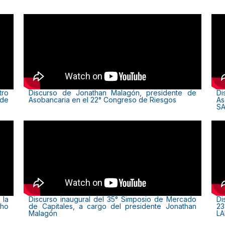
tro
Discurso de Jonathan Malagón, presidente de
Di
 de
Asobancaria en el 22° Congreso de Riesgos
As
SA
 la
Discurso inaugural del 35° Simposio de Mercado
Di
cho
de Capitales, a cargo del presidente Jonathan
2
Malagón
L