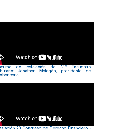
scurso de instalación del 13º Encuentro
ibutario: Jonathan Malagón, presidente de
obancaria
stalación 23 Congreso de Derecho Financiero -