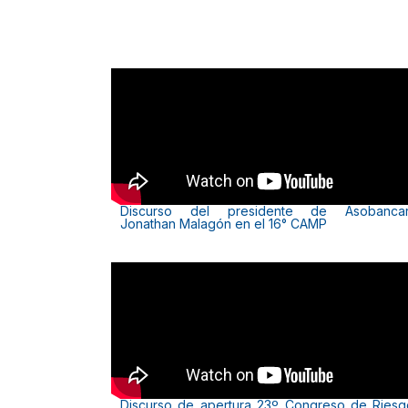
Discurso del presidente de Asobancar
Jonathan Malagón en el 16° CAMP
Discurso de apertura 23º Congreso de Riesg