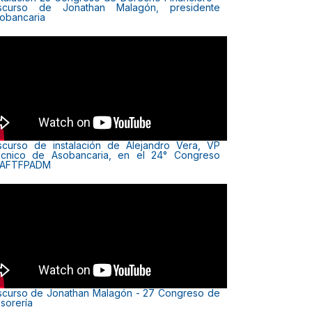
scurso de Jonathan Malagón, presidente
obancaria
scurso de instalación de Alejandro Vera, VP
cnico de Asobancaria, en el 24° Congreso
LAFTFPADM
scurso de Jonathan Malagón - 27 Congreso de
sorería