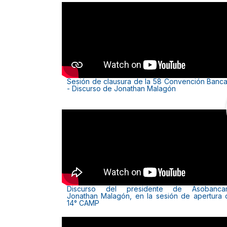
Sesión de clausura de la 58 Convención Banca
- Discurso de Jonathan Malagón
Discurso del presidente de Asobancar
Jonathan Malagón, en la sesión de apertura 
14° CAMP