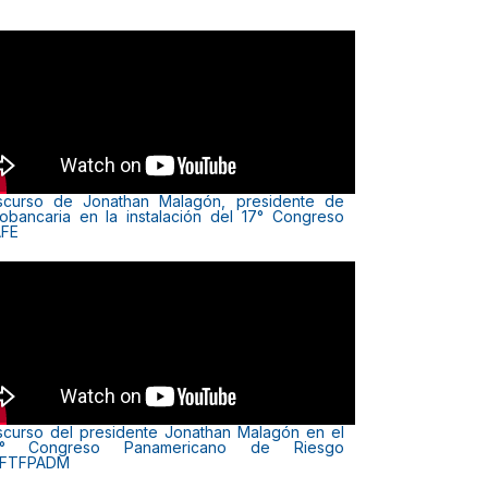
scurso de Jonathan Malagón, presidente de
obancaria en la instalación del 17° Congreso
FE
scurso del presidente Jonathan Malagón en el
3° Congreso Panamericano de Riesgo
AFTFPADM