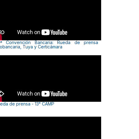
ª Convención Bancaria: Rueda de prensa
obancaria, Tuya y Certicámara
eda de prensa - 13° CAMP