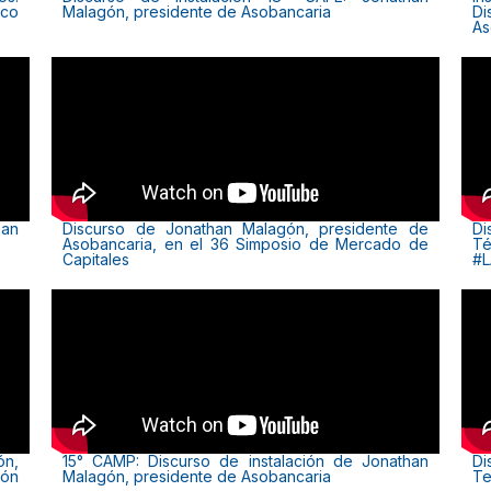
co
Malagón, presidente de Asobancaria
Di
As
han
Discurso de Jonathan Malagón, presidente de
Di
Asobancaria, en el 36 Simposio de Mercado de
Té
Capitales
#
ón,
15° CAMP: Discurso de instalación de Jonathan
Di
ión
Malagón, presidente de Asobancaria
Te