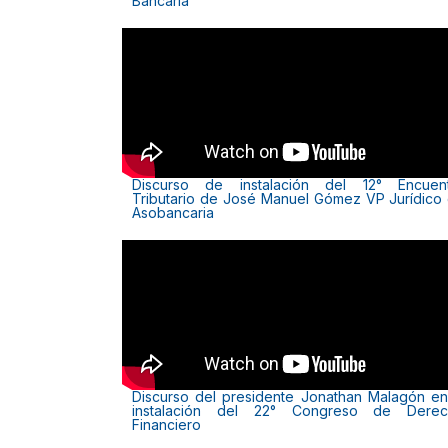
Bancaria
Discurso de instalación del 12° Encuen
Tributario de José Manuel Gómez VP Jurídico
Asobancaria
Discurso del presidente Jonathan Malagón en
instalación del 22° Congreso de Dere
Financiero