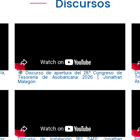
Discursos
ia,
Di
Discurso de apertura del 28° Congreso de
Tr
Tesorería de Asobancaria 2026 | Jonathan
As
Malagón
os:
Discurso de instalación 18º SAFE: Jonathan
In