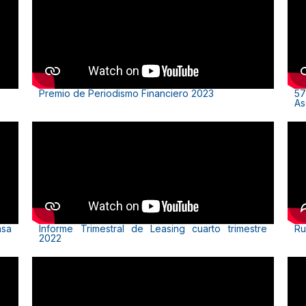
Premio de Periodismo Financiero 2023
57
As
nsa
Informe Trimestral de Leasing cuarto trimestre
Ru
2022