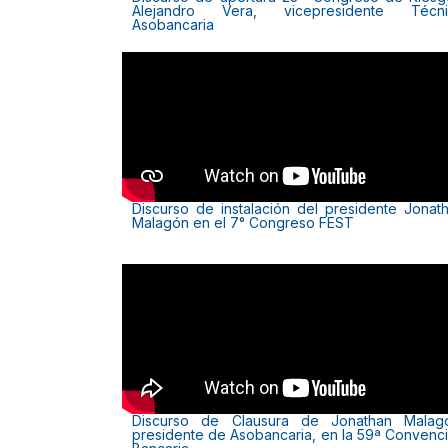
Alejandro Vera, vicepresidente Técni
Asobancaria
Discurso de instalación del presidente Jonat
Malagón en el 7° Congreso FEST
Discurso de Clausura de Jonathan Malag
presidente de Asobancaria, en la 59ª Convenc