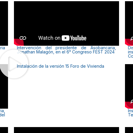
ria
Intervención del presidente de Asobancaria,
Di
Jonathan Malagón, en el 6° Congreso FEST 2024
i
Co
Instalación de la versión 15 Foro de Vivienda
ia,
In
del
Te