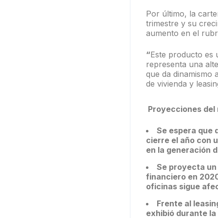
Por último, la cart
trimestre y su crec
aumento en el rubr
“
Este producto es u
representa una alte
que da dinamismo a
de vivienda y leasi
Proyecciones del
Se espera que d
cierre el año con 
en la generación 
Se proyecta un 
financiero en 2020
oficinas sigue afec
Frente al leasi
exhibió durante l