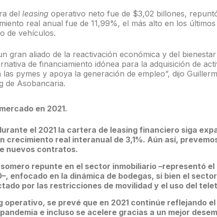
era del
leasing
operativo neto fue de $3,02 billones, repuntó
imiento real anual fue de 11,99%, el más alto en los últimos
o de vehículos.
n gran aliado de la reactivación económica y del bienestar
rnativa de financiamiento idónea para la adquisición de act
 las pymes y apoya la generación de empleo”, dijo Guillerm
ng de Asobancaria.
 mercado en 2021.
urante el 2021 la cartera de leasing financiero siga ex
un crecimiento real interanual de 3,1%. Aún así, prevem
de nuevos contratos.
somero repunte en el sector inmobiliario –representó el
–, enfocado en la dinámica de bodegas, si bien el secto
tado por las restricciones de movilidad y el uso del tele
ng operativo, se prevé que en 2021 continúe reflejando e
a pandemia e incluso se acelere gracias a un mejor dese