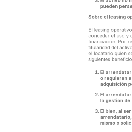
El activo no 
pueden perseg
Sobre
el leasing o
El leasing operativ
conceder el uso y 
financiación. Por r
titularidad del act
el locatario quien s
siguientes beneficio
El arrendatar
o requieran a
adquisición 
El arrendatar
la gestión de
El bien, al s
arrendatario,
mismo o solic