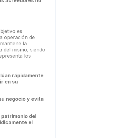
ros acreedores no
bjetivo es
na operación de
 mantiene la
ia del mismo, siendo
representa los
valúan rápidamente
ir en su
su negocio y evita
l patrimonio del
ídicamente el