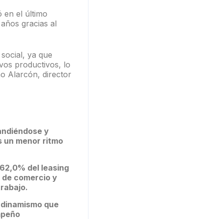
 en el último
 años gracias al
 social, ya que
ivos productivos, lo
o Alarcón, director
pandiéndose y
os un menor ritmo
 62,0% del leasing
r de comercio y
trabajo.
l dinamismo que
mpeño