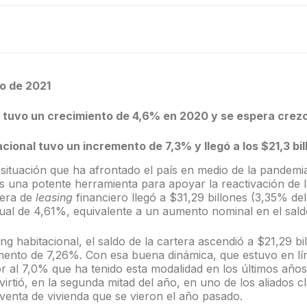
o de 2021
o tuvo un crecimiento de 4,6% en 2020 y se espera crez
acional tuvo un incremento de 7,3% y llegó a los $21,3 bil
l situación que ha afrontado el país en medio de la pandemia
 una potente herramienta para apoyar la reactivación de l
tera de
leasing
financiero llegó a $31,29 billones (3,35% del
ual de 4,61%, equivalente a un aumento nominal en el saldo
ing habitacional, el saldo de la cartera ascendió a $21,29 b
mento de 7,26%. Con esa buena dinámica, que estuvo en lí
r al 7,0% que ha tenido esta modalidad en los últimos años,
virtió, en la segunda mitad del año, en uno de los aliados c
e venta de vivienda que se vieron el año pasado.