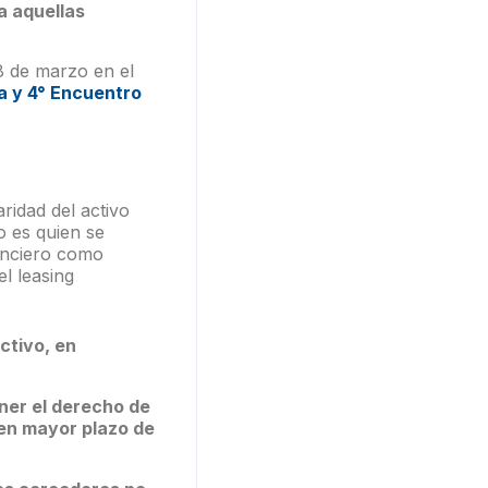
a aquellas
8 de marzo en el
a y 4° Encuentro
aridad del activo
o es quien se
nanciero como
l leasing
ctivo, en
ener el derecho de
 en mayor plazo de