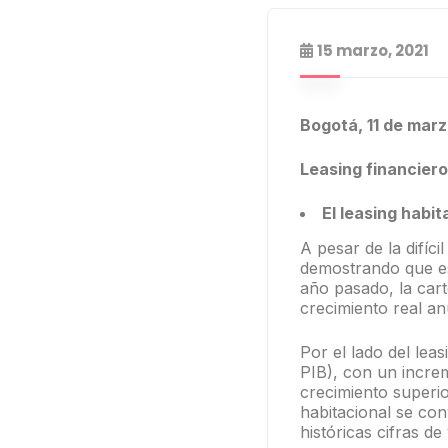
15 marzo, 2021
Bogotá, 11 de marz
Leasing financier
El leasing habit
A pesar de la difíci
demostrando que es
año pasado, la car
crecimiento real an
Por el lado del leas
PIB), con un incre
crecimiento superio
habitacional se con
históricas cifras d