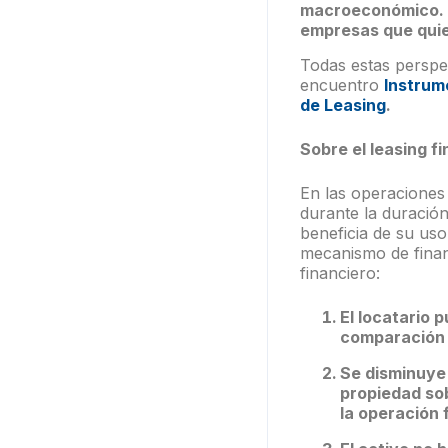
macroeconómico. E
empresas que quier
Todas estas perspe
encuentro
Instrum
de Leasing
.
Sobre
el leasing f
En las operaciones d
durante la duración
beneficia de su uso
mecanismo de finan
financiero:
El locatario 
comparación 
Se disminuye 
propiedad sob
la operación 