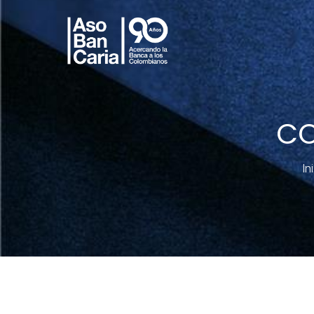
CO
In