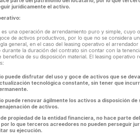
hace parte del patrimonio del locatario, por lo que terce
uir jurídicamente el activo.
perativo
:
o es una operación de arrendamiento puro y simple, cuyo o
goce de activos productivos, por lo que no se considera u
egla general, en el caso del leasing operativo el arrendador
ivo durante la duración del contrato sin contar con la tenenc
e beneficia de su disposición material. El leasing operativo 
s:
io puede disfrutar del uso y goce de activos que se de
ctualización tecnológica constante, sin tener que incurr
permanente.
io puede renovar ágilmente los activos a disposición de 
 enajenación de activos.
er de propiedad de la entidad financiera, no hace parte de
 por lo que terceros acreedores no pueden perseguir jur
itar su ejecución.