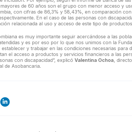
 e inclusión. Por ejemplo, según el informe de Banca de la
s mayores de 60 años son el grupo con menor acceso y us
ombia, con cifras de 86,3% y 58,43%, en comparación con l
spectivamente. En el caso de las personas con discapacidad
ción relacionada al uso y acceso de este tipo de productos
ombiana es muy importante seguir acercándose a las pobla
atendidas y es por eso por lo que nos unimos con la Funda
establecer y trabajar en las condiciones necesarias para 
ltan el acceso a productos y servicios financieros a las p
rsonas con discapacidad”, explicó
Valentina Ochoa
, direct
al de Asobancaria.