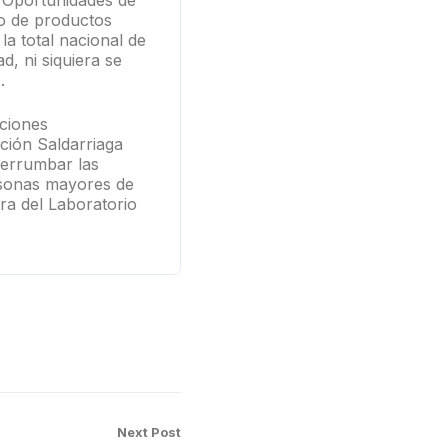
s Oportunidades de
o de productos
a total nacional de
, ni siquiera se
.
ciones
ción Saldarriaga
derrumbar las
ersonas mayores de
ora del Laboratorio
Next Post