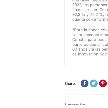
diversidad, equidad
2022, las persona
financieros en Col
92,3 % y 72,2 %, re
cuenta con informa
“Para la banca col
históricamente sub
Concha para poder 
barreras que dificu
60 años y a las pe
de Innovación Soci
Share:
Previous Post