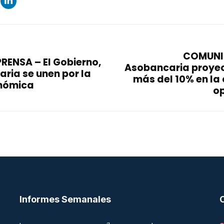
COMUNI
ENSA – El Gobierno,
Asobancaria proyec
aria se unen por la
más del 10% en la 
onómica
op
Informes Semanales