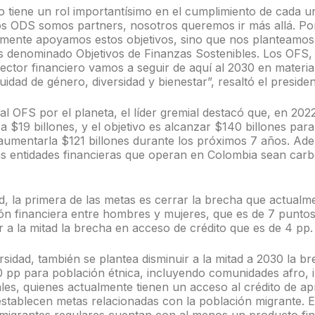
ro tiene un rol importantísimo en el cumplimiento de cada 
s ODS somos partners, nosotros queremos ir más allá. P
lemente apoyamos estos objetivos, sino que nos planteamos
 denominado Objetivos de Finanzas Sostenibles. Los OFS, 
ctor financiero vamos a seguir de aquí al 2030 en materia
idad de género, diversidad y bienestar”, resaltó el preside
al OFS por el planeta, el líder gremial destacó que, en 2022
 a $19 billones, y el objetivo es alcanzar $140 billones para
 aumentarla $121 billones durante los próximos 7 años. Ad
as entidades financieras que operan en Colombia sean carb
, la primera de las metas es cerrar la brecha que actualme
ión financiera entre hombres y mujeres, que es de 7 punto
 a la mitad la brecha en acceso de crédito que es de 4 pp.
ersidad, también se plantea disminuir a la mitad a 2030 la 
10 pp para población étnica, incluyendo comunidades afro,
ales, quienes actualmente tienen un acceso al crédito de a
stablecen metas relacionadas con la población migrante. En