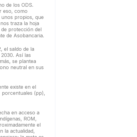
uno de los ODS.
or eso, como
 unos propios, que
nos traza la hoja
 de protección del
nte de Asobancaria.
, el saldo de la
 2030. Así las
emás, se plantea
ono neutral en sus
nte existe en el
s porcentuales (pp),
brecha en acceso a
 indígenas, ROM,
proximadamente el
 la actualidad,