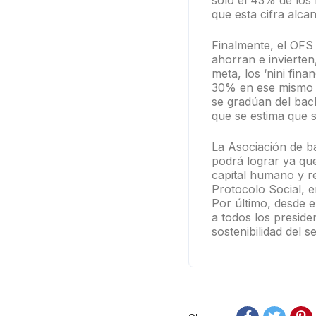
solo el 43% de los
que esta cifra alca
Finalmente, el OFS 
ahorran e invierte
meta, los ‘nini fina
30% en ese mismo p
se gradúan del bac
que se estima que s
La Asociación de b
podrá lograr ya qu
capital humano y r
Protocolo Social, e
Por último, desde e
a todos los preside
sostenibilidad del s