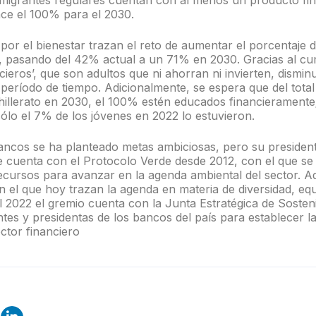
 migrantes regulares cuentan con al menos un producto fin
nce el 100% para el 2030.
por el bienestar trazan el reto de aumentar el porcentaje 
n, pasando del 42% actual a un 71% en 2030. Gracias al cu
ncieros’, que son adultos que ni ahorran ni invierten, dismin
eríodo de tiempo. Adicionalmente, se espera que del total
hillerato en 2030, el 100% estén educados financieramente;
ólo el 7% de los jóvenes en 2022 lo estuvieron.
ancos se ha planteado metas ambiciosas, pero su presiden
e cuenta con el Protocolo Verde desde 2012, con el que se
ecursos para avanzar en la agenda ambiental del sector. 
n el que hoy trazan la agenda en materia de diversidad, equ
l 2022 el gremio cuenta con la Junta Estratégica de Sosteni
ntes y presidentas de los bancos del país para establecer la
ector financiero