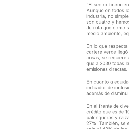
“El sector financie
Aunque en todos lo
industria, no simp
son cuatro y hemos
de ruta que como se
medio ambiente, equ
En lo que respecta 
cartera verde llegó
cosas, se requiere
que a 2030 todas l
emisiones directas.
En cuanto a equidad
indicador de inclus
además de disminuir
En el frente de div
crédito que es de 
palenqueras y raiz
27%. También, se e