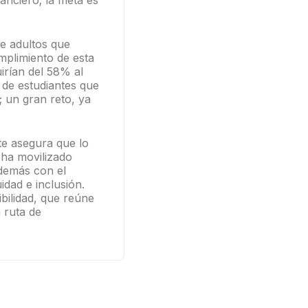
anciero; la meta es
de adultos que
mplimiento de esta
uirían del 58% al
 de estudiantes que
 un gran reto, ya
te asegura que lo
 ha movilizado
Además con el
idad e inclusión.
bilidad, que reúne
 ruta de