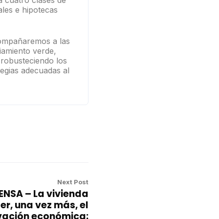
a cuatro clases de
ales e hipotecas
Acompañaremos a las
ciamiento verde,
 robusteciendo los
tegias adecuadas al
Next Post
NSA – La vivienda
er, una vez más, el
ivación económica: