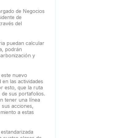
cargado de Negocios
idente de
través del
ria puedan calcular
la, podrán
carbonización y
 este nuevo
 en las actividades
r esto, que la ruta
 de sus portafolios.
án tener una línea
r sus acciones,
imiento a estas
 estandarizada