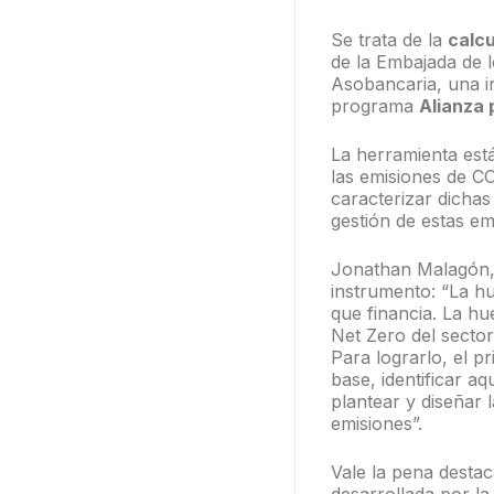
Se trata de la
calc
de la Embajada de 
Asobancaria, una in
programa
Alianza 
La herramienta est
las emisiones de CO
caracterizar dichas
gestión de estas em
Jonathan Malagón, 
instrumento: “La hu
que financia. La hu
Net Zero del sector
Para lograrlo, el p
base, identificar a
plantear y diseñar 
emisiones”.
Vale la pena destac