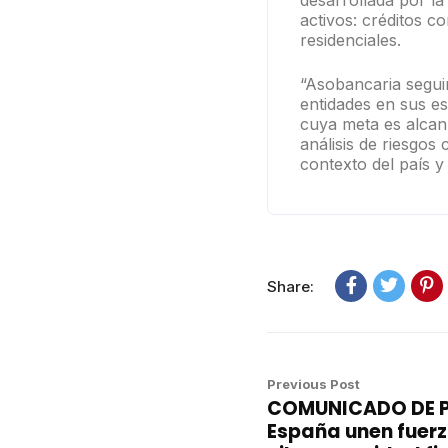
desarrollada por l
activos: créditos c
residenciales.
“Asobancaria segui
entidades en sus es
cuya meta es alcan
análisis de riesgos
contexto del país y
Share:
Previous Post
COMUNICADO DE P
España unen fuerz