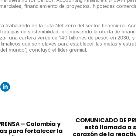
a Partnership for Carbon Accounting Financials (PCAF) par
omerciales, financiamiento de proyectos, hipotecas comerci
rá trabajando en la ruta Net Zero del sector financiero. 
trategias de sostenibilidad, promoviendo la oferta de finan
zar una cartera verde de 140 billones de pesos en 2030, y
 climáticos que son claves para establecer las metas y estra
 del mundo”, concluyó el líder gremial.
COMUNICADO DE PRE
RENSA – Colombia y
está llamada a s
as para fortalecer la
corazón de la react