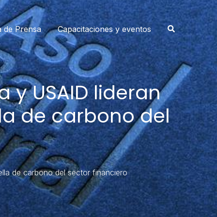
a de Prensa
Capacitaciones y eventos
y USAID lideran
lla de carbono del
la de carbono del sector financiero