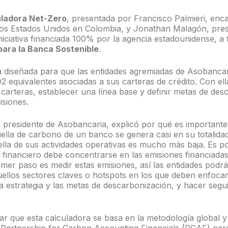
uladora Net-Zero
, presentada por Francisco Palmieri, en
los Estados Unidos en Colombia, y Jonathan Malagón, pres
iciativa financiada 100% por la agencia estadounidense, a 
para la Banca Sostenible
.
á diseñada para que las entidades agremiadas de Asobanca
2 equivalentes asociadas a sus carteras de crédito. Con el
 carteras, establecer una línea base y definir metas de des
isiones.
presidente de Asobancaria, explicó por qué es importante
ella de carbono de un banco se genera casi en su totalidad
ella de sus actividades operativas es mucho más baja. Es po
 financiero debe concentrarse en las emisiones financiadas
rimer paso es medir estas emisiones, así las entidades podr
quellos sectores claves o hotspots en los que deben enfoca
la estrategia y las metas de descarbonización, y hacer segu
ar que esta calculadora se basa en la metodología global y