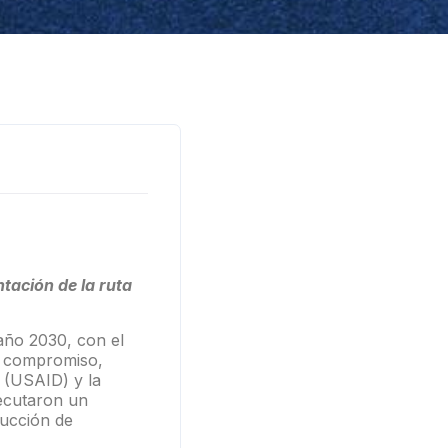
tación de la ruta
año 2030, con el
te compromiso,
l (USAID) y la
jecutaron un
ducción de