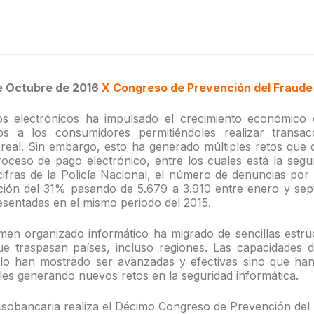
de Octubre de 2016
X Congreso de Prevención del Fraude
os electrónicos ha impulsado el crecimiento económico 
os a los consumidores permitiéndoles realizar trans
o real. Sin embargo, esto ha generado múltiples retos que 
roceso de pago electrónico, entre los cuales está la segu
ifras de la Policía Nacional, el número de denuncias por 
ción del 31% pasando de 5.679 a 3.910 entre enero y se
esentadas en el mismo periodo del 2015.
imen organizado informático ha migrado de sencillas estru
ue traspasan países, incluso regiones. Las capacidades 
olo han mostrado ser avanzadas y efectivas sino que han
les generando nuevos retos en la seguridad informática.
Asobancaria realiza el Décimo Congreso de Prevención del