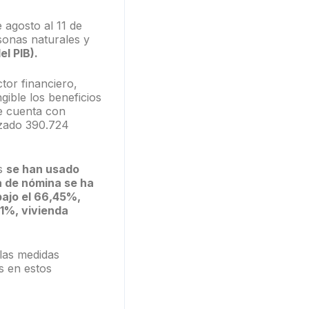
agosto al 11 de
sonas naturales y
l PIB).
tor financiero,
gible los beneficios
se cuenta con
izado 390.724
as
se han usado
a de nómina se ha
ajo el 66,45%,
1%, vivienda
las medidas
s en estos