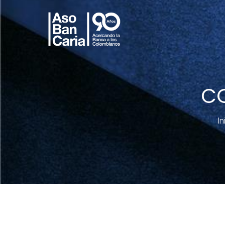
CO
In