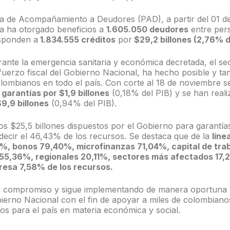
a de Acompañamiento a Deudores (PAD), a partir del 01 de 
a ha otorgado beneficios a
1.605.050 deudores
entre per
esponden a
1.834.555 créditos
por
$29,2 billones (2,76% de
ante la emergencia sanitaria y económica decretada, el sec
sfuerzo fiscal del Gobierno Nacional, ha hecho posible y tan
olombianos en todo el país. Con corte al 18 de noviembre 
e
garantías por $1,9 billones
(0,18% del PIB) y se han real
9,9 billones
(0,94% del PIB).
os $25,5 billones dispuestos por el Gobierno para garantí
 decir el 46,43% de los recursos. Se destaca que de la
líne
%, bonos 79,40%, microfinanzas 71,04%, capital de trab
 55,36%, regionales 20,11%, sectores más afectados 17,2
resa 7,58% de los recursos.
su compromiso y sigue implementando de manera oportuna 
ierno Nacional con el fin de apoyar a miles de colombiano
os para el país en materia económica y social.