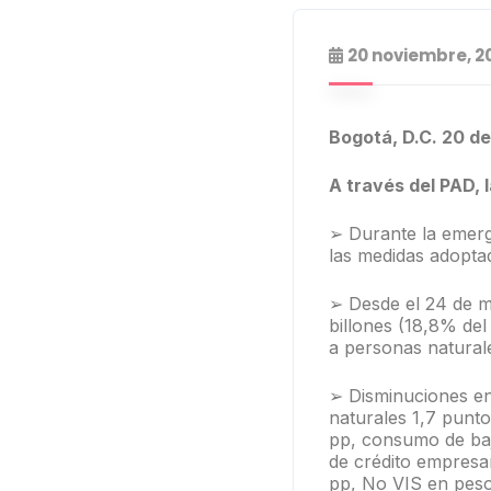
20 noviembre, 2
Bogotá, D.C. 20 d
A través del PAD, 
➢ Durante la emerg
las medidas adoptad
➢ Desde el 24 de m
billones (18,8% del
a personas naturale
➢ Disminuciones en 
naturales 1,7 punto
pp, consumo de bajo
de crédito empresar
pp, No VIS en peso