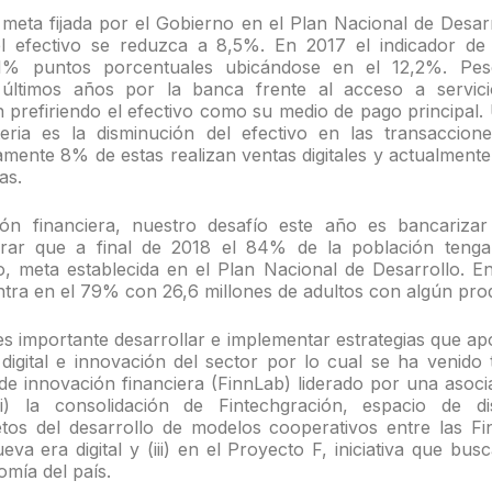
meta fijada por el Gobierno en el Plan Nacional de Desar
l efectivo se reduzca a 8,5%. En 2017 el indicador de
1% puntos porcentuales ubicándose en el 12,2%. Pes
 últimos años por la banca frente al acceso a servicio
 prefiriendo el efectivo como su medio de pago principal.
eria es la disminución del efectivo en las transaccione
mente 8% de estas realizan ventas digitales y actualment
as.
ión financiera, nuestro desafío este año es bancarizar
grar que a final de 2018 el 84% de la población teng
o, meta establecida en el Plan Nacional de Desarrollo. En 
ntra en el 79% con 26,6 millones de adultos con algún prod
s importante desarrollar e implementar estrategias que ap
digital e innovación del sector por lo cual se ha venido t
 de innovación financiera (FinnLab) liderado por una asoc
ii) la consolidación de Fintechgración, espacio de d
tos del desarrollo de modelos cooperativos entre las F
eva era digital y (iii) en el Proyecto F, iniciativa que bus
omía del país.