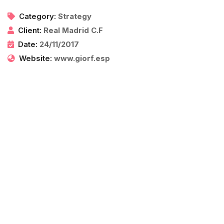
Category:
Strategy
Client:
Real Madrid C.F
Date:
24/11/2017
Website:
www.giorf.esp
Informe de gestión gremial
2025