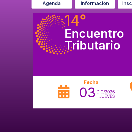
Agenda
Información
Ins
14°
Encuentro
Tributario
Fecha
03
DIC/2026
JUEVES