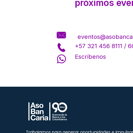
próximos eve
eventos@asobanca
+57 321 456 8111 / 
Escríbenos
Trabajamos para generar oportunidades e impulsa