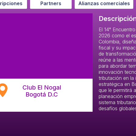
cripciones
Partners
Alianzas comerciales
Descripció
El 14° Encuentro
2026 como el esp
Colombia, diseña
fiscal y su impa
de transformació
reúne a las mente
para abordar tema
innovación tecnol
tributación en la
estratégica en B
Club El Nogal
que le permitirá a
Bogotá D.C
planeación empre
sistema tributari
desafíos globales