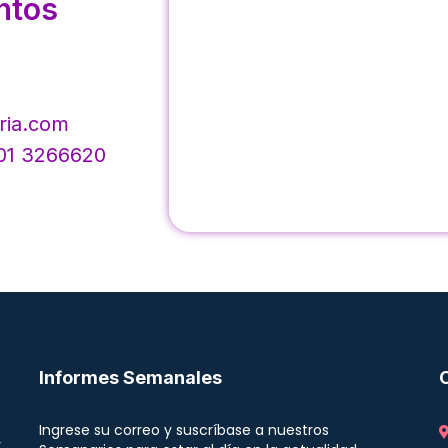
ntos
ria.com
601 3266620
Informes Semanales
Ingrese su correo y suscríbase a nuestros
r