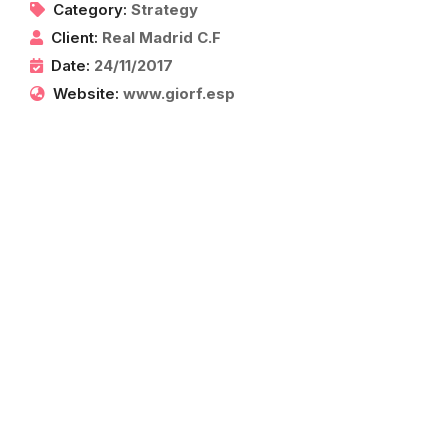
Category:
Strategy
Client:
Real Madrid C.F
Date:
24/11/2017
Website:
www.giorf.esp
Informe de gestión gremial
2025