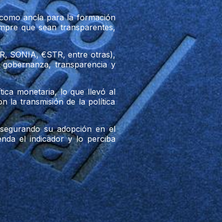
n como ancla para la formación
iempre que sean transparentes,
OFR, SONIA, €STR, entre otras),
r gobernanza, transparencia y
tica monetaria, lo que llevó al
 la transmisión de la política
 asegurando su adopción en el
enda el indicador y lo perciba