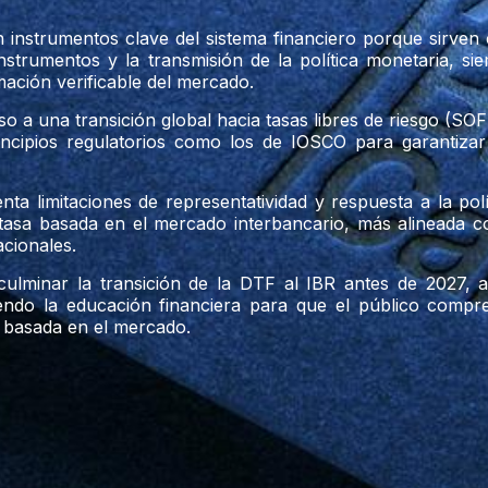
n instrumentos clave del sistema financiero porque sirve
instrumentos y la transmisión de la política monetaria, s
ación verificable del mercado.
so a una transición global hacia tasas libres de riesgo (S
incipios regulatorios como los de IOSCO para garantiza
a limitaciones de representatividad y respuesta a la polí
asa basada en el mercado interbancario, más alineada con
cionales.
 culminar la transición de la DTF al IBR antes de 2027,
iendo la educación financiera para que el público compr
 basada en el mercado.