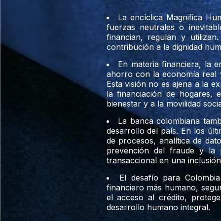
La encíclica Magnifica Huma
fuerzas neutrales o inevita
financian, regulan y utiliza
contribución a la dignidad huma
En materia financiera, la e
ahorro con la economía real y
Esta visión no es ajena a la 
la financiación de hogares, 
bienestar y a la movilidad socia
La banca colombiana tambi
desarrollo del país. En los úl
de procesos, analítica de datos
prevención del fraude y la 
transaccional en una inclusión
El desafío para Colombia
financiero más humano, seguro
el acceso al crédito, protege
desarrollo humano integral.