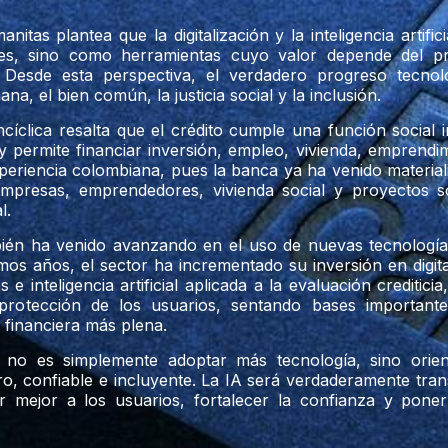
nitas plantea que la digitalización y la inteligencia arti
bles, sino como herramientas cuyo valor depende del p
n. Desde esta perspectiva, el verdadero progreso tecn
na, el bien común, la justicia social y la inclusión.
ncíclica resalta que el crédito cumple una función social 
 permite financiar inversión, empleo, vivienda, emprendim
experiencia colombiana, pues la banca ya ha venido materia
empresas, emprendedores, vivienda social y proyectos s
l.
én ha venido avanzando en el uso de nuevas tecnologías
timos años, el sector ha incrementado su inversión en digit
 e inteligencia artificial aplicada a la evaluación crediticia
protección de los usuarios, sentando bases importantes
 financiera más plena.
 no es simplemente adoptar más tecnología, sino orie
, confiable e incluyente. La IA será verdaderamente tra
r mejor a los usuarios, fortalecer la confianza y poner