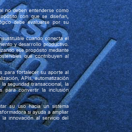
ficial no deben entenderse como
ropósito con que se diseñan,
ológico debe evaluarse por su
insustituible cuando conecta el
iento y desarrollo productivo.
lizando ese propósito mediante
ostenibles que contribuyen al
 para fortalecer su aporte al
alización, APIs, automatización
, la seguridad transaccional, la
 para convertir la inclusión
ntar su uso hacia un sistema
nsformadora si ayuda a ampliar
 la innovación al servicio del